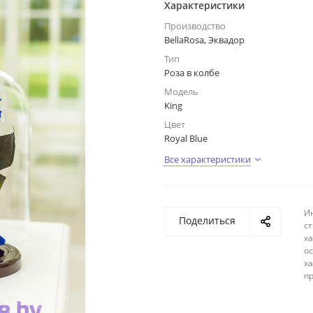
Характеристики
Производство
BellaRosa, Эквадор
Тип
Роза в колбе
Модель
King
Цвет
Royal Blue
Все характеристики
И
Поделиться
с
х
о
ха
п