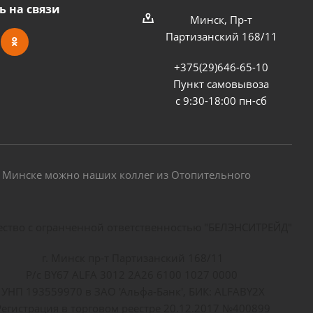
ь на связи
Минск, Пр-т
Партизанский 168/11
+375(29)646-65-10
Пункт самовывоза
с 9:30-18:00 пн-сб
 в Минске можно наших коллег из Отопительного
ство с огранченной ответственностью "БЕЛЭНСИТРЕЙД"
г. Минск пр-т Партизанский 168/11
Р/с BY67 ALFA 3012 2A26 6100 1027 0000
УНП 193559970 в ЗАО 'Альфа-Банк', БИК: ALFABY2X
Регистрация в торговом реестре 20.12.2017 №400899