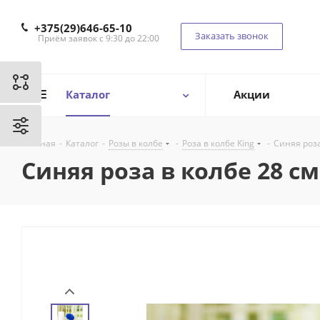
+375(29)646-65-10
Заказать звонок
Приём заявок с 9:30 до 22:00
Каталог
Акции
Главная
-
Каталог
-
Розы в колбе
-
Роза в колбе King
-
Синяя роза 
Синяя роза в колбе 28 см,