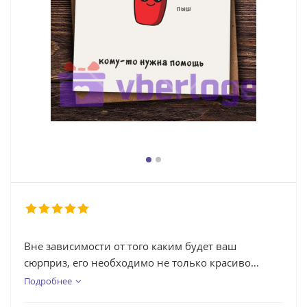
Вне зависимости от того каким будет ваш
сюрприз, его необходимо не только красиво
упаковать, но и приложить к нему праздничную
Подробнее
открытку. Открытка это идеальное дополнение к