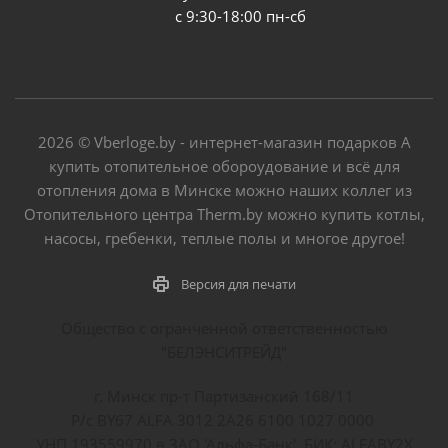
с 9:30-18:00 пн-сб
2026 © Vberloge.by - интернет-магазин подарков А
купить отопительное обороудование и всё для
отопления дома в Минске можно наших коллег из
Отопительного центра Therm.by можно купить котлы,
насосы, гребенки, теплые полы и многое другое!
Версия для печати
Общество с огранченной ответственностью
"БЕЛЭНСИТРЕЙД"
г. Минск пр-т Партизанский 168/11
Р/с BY67 ALFA 3012 2A26 6100 1027 0000
УНП 193559970 в ЗАО 'Альфа-Банк', БИК: ALFABY2X