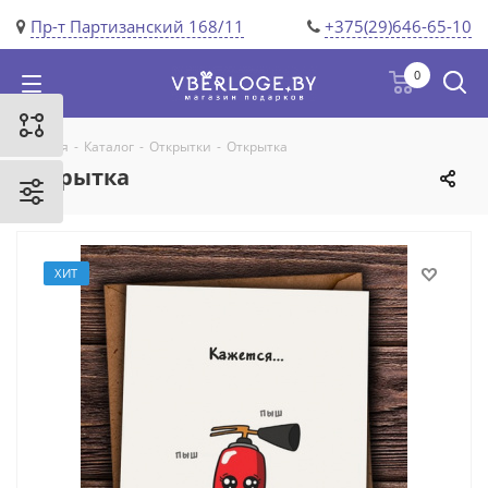
Пр-т Партизанский 168/11
+375(29)646-65-10
0
Главная
-
Каталог
-
Открытки
-
Открытка
Открытка
ХИТ