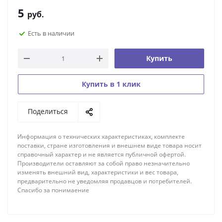
вашему подарку в котором вы сможете сказать
5
руб.
человеку свои мысли или в чем-то признаться :-)
Есть в наличии
Купить
Купить в 1 клик
Поделиться
Информация о технических характеристиках, комплекте
поставки, стране изготовления и внешнем виде товара носит
справочный характер и не является публичной офертой.
Производители оставляют за собой право незначительно
изменять внешний вид, характеристики и вес товара,
предварительно не уведомляя продавцов и потребителей.
Спасибо за понимаение