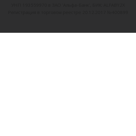
УНП 193559970 в ЗАО 'Альфа-Банк', БИК: ALFABY2X
Регистрация в торговом реестре 20.12.2017 №400899