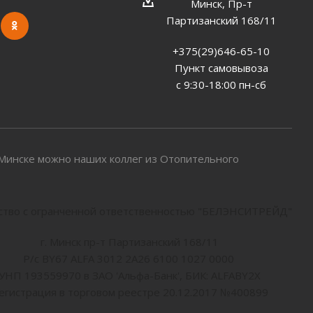
Минск, Пр-т
Партизанский 168/11
+375(29)646-65-10
Пункт самовывоза
с 9:30-18:00 пн-сб
в Минске можно наших коллег из Отопительного
тво с огранченной ответственностью "БЕЛЭНСИТРЕЙД"
г. Минск пр-т Партизанский 168/11
Р/с BY67 ALFA 3012 2A26 6100 1027 0000
УНП 193559970 в ЗАО 'Альфа-Банк', БИК: ALFABY2X
егистрация в торговом реестре 20.12.2017 №400899