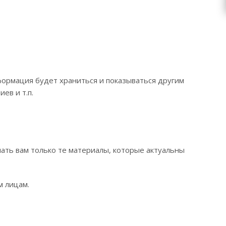
нформация будет храниться и показываться другим
ев и т.п.
лать вам только те материалы, которые актуальны
м лицам.