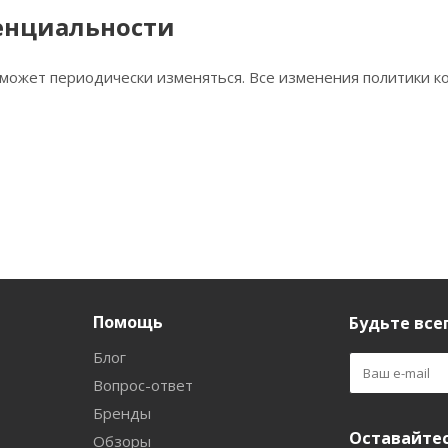
енциальности
может периодически изменяться. Все изменения политики к
Помощь
Будьте всег
Блог
Вопрос-ответ
Бренды
Оставайтес
Обзоры