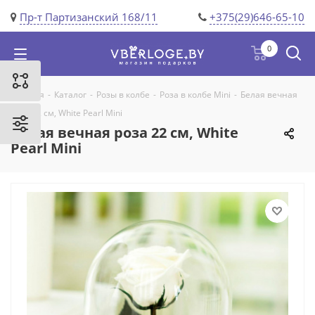
Пр-т Партизанский 168/11
+375(29)646-65-10
0
Главная
-
Каталог
-
Розы в колбе
-
Роза в колбе Mini
-
Белая вечная
роза 22 см, White Pearl Mini
Белая вечная роза 22 см, White
Pearl Mini