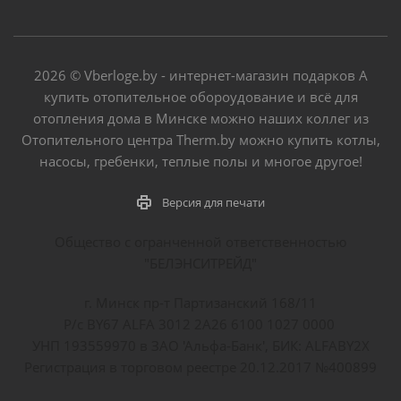
2026 © Vberloge.by - интернет-магазин подарков А
купить отопительное обороудование и всё для
отопления дома в Минске можно наших коллег из
Отопительного центра Therm.by можно купить котлы,
насосы, гребенки, теплые полы и многое другое!
Версия для печати
Общество с огранченной ответственностью
"БЕЛЭНСИТРЕЙД"
г. Минск пр-т Партизанский 168/11
Р/с BY67 ALFA 3012 2A26 6100 1027 0000
УНП 193559970 в ЗАО 'Альфа-Банк', БИК: ALFABY2X
Регистрация в торговом реестре 20.12.2017 №400899