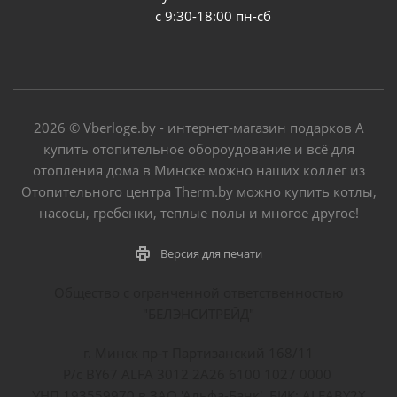
с 9:30-18:00 пн-сб
2026 © Vberloge.by - интернет-магазин подарков А
купить отопительное обороудование и всё для
отопления дома в Минске можно наших коллег из
Отопительного центра Therm.by можно купить котлы,
насосы, гребенки, теплые полы и многое другое!
Версия для печати
Общество с огранченной ответственностью
"БЕЛЭНСИТРЕЙД"
г. Минск пр-т Партизанский 168/11
Р/с BY67 ALFA 3012 2A26 6100 1027 0000
УНП 193559970 в ЗАО 'Альфа-Банк', БИК: ALFABY2X