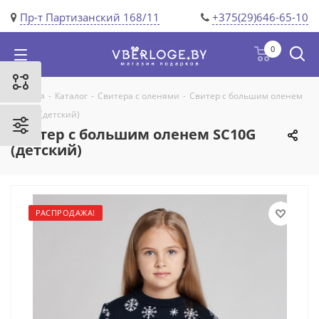
Пр-т Партизанский 168/11
+375(29)646-65-10
0
Главная
-
Каталог
-
Свитера с оленями
-
Свитер с большим оленем
SC10G (детский)
Свитер с большим оленем SC10G
(детский)
РАСПРОДАЖА!