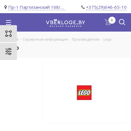
Пр-т Партизанский 168/11
+375(29)646-65-10
0
Главная
-
Справочная информация
-
Производители
-
Lego
Lego