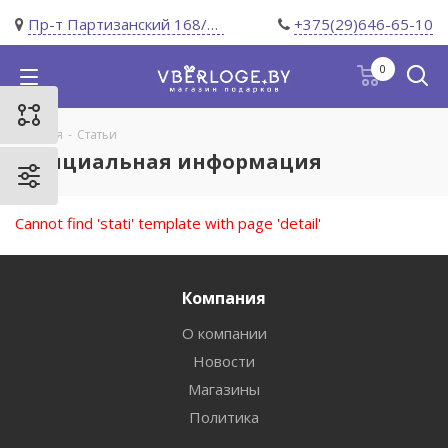
Пр-т Партизанский 168/11
+375(29)646-65-10
0
Главная
-
Статьи
Официальная информация
Cannot find 'stati' template with page 'detail'
Компания
О компании
Новости
Магазины
Политика