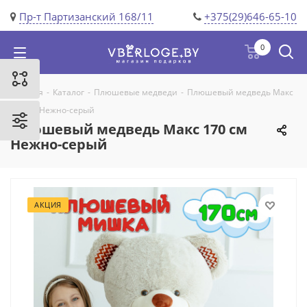
Пр-т Партизанский 168/11
+375(29)646-65-10
0
Главная
-
Каталог
-
Плюшевые медведи
-
Плюшевый медведь Макс
170 см Нежно-серый
Плюшевый медведь Макс 170 см
Нежно-серый
АКЦИЯ