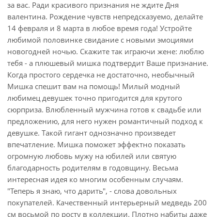
за вас. Ради красивого признания не ждите Дня
валентина. Рождение чувств непредсказуемо, делайте
14 февраля и 8 марта в любое время года! Устройте
любимой половинке свидание с новыми эмоциями
новогодней ночью. Скажите так играючи жене: люблю
тебя - а плюшевый мишка подтвердит Ваше признание.
Когда простого сердечка не достаточно, необычный
Мишка спешит вам на помощь! Милый модный
любимец девушек точно пригодится для крутого
сюрприза. Влюбленный мужчина готов к свадьбе или
предложению, для него нужен романтичный подход к
девушке. Такой гигант однозначно произведет
впечатление. Мишка поможет эффектно показать
огромную любовь мужу на юбилей или святую
благодарность родителям в годовщину. Весьма
интересная идея ко многим особенным случаям.
"Теперь я знаю, что дарить", - слова довольных
покупателей. Качественный интерьерный медведь 200
см восьмой по росту в коллекции. Плотно набиты даже