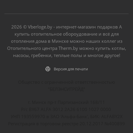
2026 © Vberloge.by - интернет-магазин подарков А
купить отопительное обороудование и всё для
отопления дома в Минске можно наших коллег из
Отопительного центра Therm.by можно купить котлы,
насосы, гребенки, теплые полы и многое другое!
Версия для печати
Общество с огранченной ответственностью
"БЕЛЭНСИТРЕЙД"
г. Минск пр-т Партизанский 168/11
Р/с BY67 ALFA 3012 2A26 6100 1027 0000
УНП 193559970 в ЗАО 'Альфа-Банк', БИК: ALFABY2X
Регистрация в торговом реестре 20.12.2017 №400899