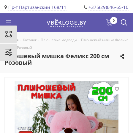
Пр-т Партизанский 168/11
+375(29)646-65-10
0
Главная
-
Каталог
-
Плюшевые медведи
-
Плюшевый мишка Феликс
200 см Розовый
Плюшевый мишка Феликс 200 см
Розовый