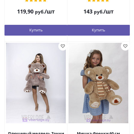
119,90
/шт
143
/шт
руб.
руб.
Купить
Купить
Плюшевый медведь Тонни
Мишка Френки 60 см