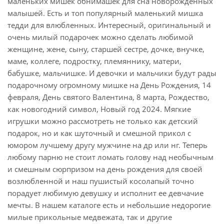
маленьких мишек обнимашек для сна новорожденных
малышей. Есть и топ популярный маленький мишка
тедди для влюбленных. Интересный, оригинальный и
очень милый подарочек можно сделать любимой
женщине, жене, сыну, старшей сестре, дочке, внучке,
маме, коллеге, подростку, племяннику, матери,
бабушке, мальчишке. И девочки и мальчики будут рады
подарочному огромному мишке на День Рождения, 14
февраля, День святого Валентина, 8 марта, Рождество,
как новогодний символ, Новый год 2024. Мягкие
игрушки можно рассмотреть не только как детский
подарок, но и как шуточный и смешной прикол с
юмором лучшему другу мужчине на др или нг. Теперь
любому парню не стоит ломать голову над необычным
и смешным сюрпризом на день рождения для своей
возлюбленной и наш пушистый косолапый точно
порадует любимую девушку и исполнит ее девчачие
мечты. В нашем каталоге есть и небольшие недорогие
милые прикольные медвежата, так и другие